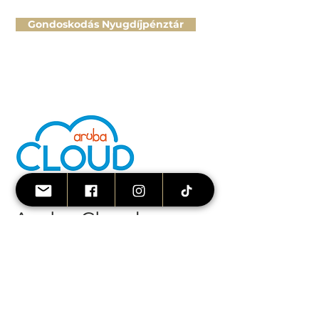
Gondoskodás Nyugdíjpénztár
Aruba Cloud
Ha vállalkoznál, vagy üzletet indítanál
élsportolóként a #MEEF - Aruba Cloud
partnerprogramban évekig ingyenes
tárhely- és domain regisztrációval,