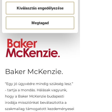
Karának csapata. Óriási pacsi nekik!
Kiválasztás engedélyezése
Pannon Egyetem
Megtagad
Baker McKenzie.
“Egy jó ügyvédre mindig szükség lesz.”
- tartja a mondás. Hálásak vagyunk,
hogy a Baker McKenzie budapesti
irodája missziónkat beválasztotta a
szakmailag támogatott kezdeményesei