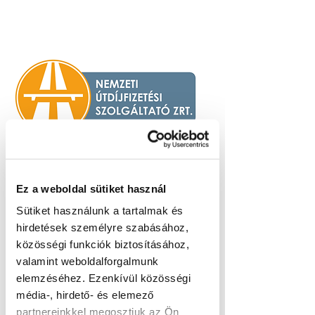
Nemzeti
Ez a weboldal sütiket használ
Útdíjfizetési
Sütiket használunk a tartalmak és
Szolgáltató Zrt.
hirdetések személyre szabásához,
közösségi funkciók biztosításához,
Szabad a pálya, magasabb sebességi
valamint weboldalforgalmunk
fokozatba kapcsolhatunk a NÚSZ
elemzéséhez. Ezenkívül közösségi
támogatásával! Köszönjük!
média-, hirdető- és elemező
partnereinkkel megosztjuk az Ön