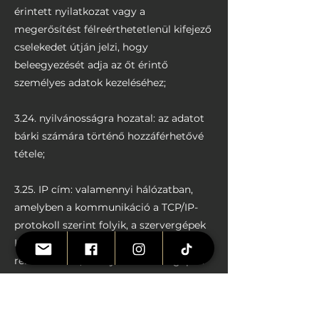
érintett nyilatkozat vagy a
megerősítést félreérthetetlenül kifejező
cselekedet útján jelzi, hogy
beleegyezését adja az őt érintő
személyes adatok kezeléséhez;
3.24. nyilvánosságra hozatal: az adatot
bárki számára történő hozzáférhetővé
tétele;
3.25. IP cím: valamennyi hálózatban,
amelyben a kommunikáció a TCP/IP-
protokoll szerint folyik, a szervergépek
IP-címmel, azaz azonosítószámmal
rendelkeznek, amelyek az adott gépek
hálózaton keresztüli azonosítását teszik
lehetővé. Tudvalévő, hogy minden
hálózatra kapcsolt számítógép