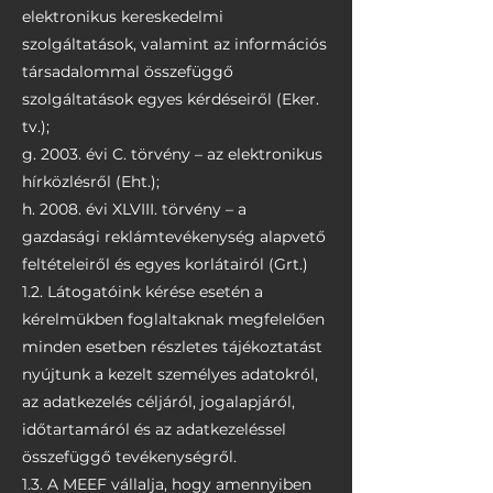
elektronikus kereskedelmi
szolgáltatások, valamint az információs
társadalommal összefüggő
szolgáltatások egyes kérdéseiről (Eker.
tv.);
g. 2003. évi C. törvény – az elektronikus
hírközlésről (Eht.);
h. 2008. évi XLVIII. törvény – a
gazdasági reklámtevékenység alapvető
feltételeiről és egyes korlátairól (Grt.)
1.2. Látogatóink kérése esetén a
kérelmükben foglaltaknak megfelelően
minden esetben részletes tájékoztatást
nyújtunk a kezelt személyes adatokról,
az adatkezelés céljáról, jogalapjáról,
időtartamáról és az adatkezeléssel
összefüggő tevékenységről.
1.3. A MEEF vállalja, hogy amennyiben