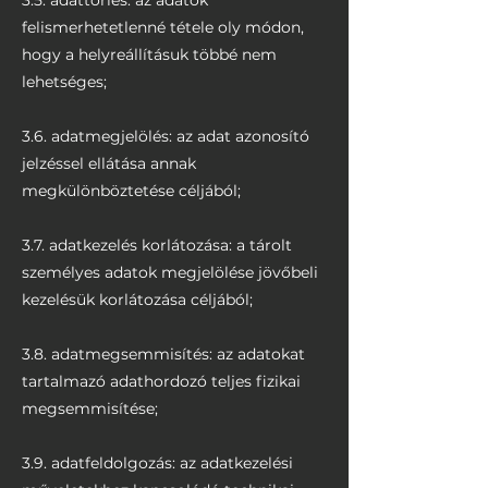
3.5. adattörlés: az adatok
felismerhetetlenné tétele oly módon,
hogy a helyreállításuk többé nem
lehetséges;
3.6. adatmegjelölés: az adat azonosító
jelzéssel ellátása annak
megkülönböztetése céljából;
3.7. adatkezelés korlátozása: a tárolt
személyes adatok megjelölése jövőbeli
kezelésük korlátozása céljából;
3.8. adatmegsemmisítés: az adatokat
tartalmazó adathordozó teljes fizikai
megsemmisítése;
3.9. adatfeldolgozás: az adatkezelési