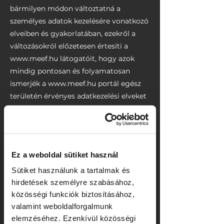
bármilyen módon változtatná a
személyes adatok kezelésére vonatkozó
elveiben és gyakorlatában, ezekről a
változásokról előzetesen értesíti a
www.meef.hu
látogatóit, hogy azok
mindig pontosan és folyamatosan
ismerjék a
www.meef.hu
portál egész
területén érvényes adatkezelési elveket
és gyakorlatot.
1.4. A MEEF ezzel vállalja, hogy a
személyes adatok kezeléséről és
védelméről szóló jelen Tájékoztató,
Ez a weboldal sütiket használ
mindig a ténylegesen alkalmazott
Sütiket használunk a tartalmak és
elveket és a valóságos gyakorlatot
hirdetések személyre szabásához,
tükrözi.
közösségi funkciók biztosításához,
valamint weboldalforgalmunk
elemzéséhez. Ezenkívül közösségi
3. A személyes adatokkal kapcsolatos