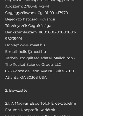
Adószám:
27804814-2-41
Cégjegyzékszám: Cg.
01-09-417970
Bejegyző hatóság: Fővárosi
Törvényszék Cégbírósága
Bankszámlaszám:
11600006-00000000
-
98235401
Honlap:
www.meef.hu
E-mail:
hello@meef.hu
Tárhely szolgáltató adatai: Mailchimp -
The Rocket Science Group, LLC
675 Ponce de Leon Ave NE Suite 5000
Atlanta, GA 30308 USA
2. Bevezetés
2.1. A Magyar Élsportolók Érdekvédelmi
Fóruma Nonprofit Korlátolt