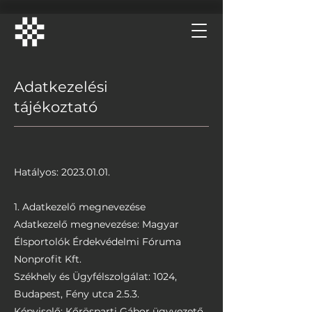
Adatkezelési
tájékoztató
Hatályos:
2023.01.01
.
1. Adatkezelő megnevezése
Adatkezelő megnevezése: Magyar
Élsportolók Érdekvédelmi Fóruma
Nonprofit Kft.
Székhely és Ügyfélszolgálat: 1024,
Budapest, Fény utca 2.5.3.
Képviselő: Kőrösparti Gábor ügyvezető